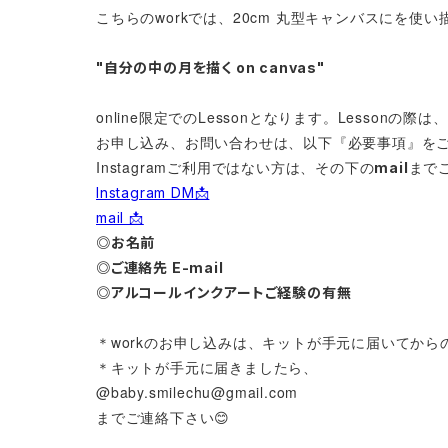
こちらのworkでは、20cm 丸型キャンバスにを使
"自分の中の月を描く on canvas"
online限定でのLessonとなります。Lessonの
お申し込み、お問い合わせは、以下『必要事項』を
Instagramご利用ではない方は、その下の
までご
mail
Instagram DM📩
mail 📩
◎お名前
◎ご連絡先 E-mail
◎アルコールインクアートご経験の有無
＊workのお申し込みは、キットが手元に届いてから
＊キットが手元に届きましたら、
@
baby.smilechu@gmail.com
までご連絡下さい😊