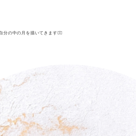
ldで自分の中の月を描いてきます◡̈⃝